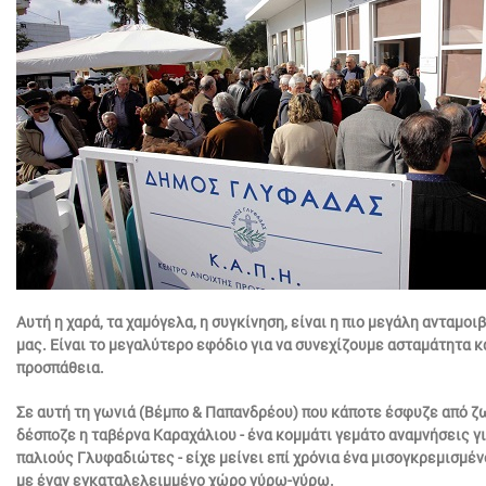
Αυτή η χαρά, τα χαμόγελα, η συγκίνηση, είναι η πιο μεγάλη ανταμοι
μας. Είναι το μεγαλύτερο εφόδιο για να συνεχίζουμε ασταμάτητα 
προσπάθεια.
Σε αυτή τη γωνιά (Βέμπο & Παπανδρέου) που κάποτε έσφυζε από ζ
δέσποζε η ταβέρνα Καραχάλιου - ένα κομμάτι γεμάτο αναμνήσεις γ
παλιούς Γλυφαδιώτες - είχε μείνει επί χρόνια ένα μισογκρεμισμέ
με έναν εγκαταλελειμμένο χώρο γύρω-γύρω.