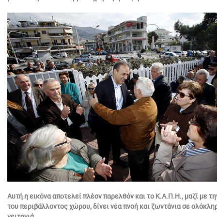
Αυτή η εικόνα αποτελεί πλέον παρελθόν και το Κ.Α.Π.Η., μαζί με τ
του περιβάλλοντος χώρου, δίνει νέα πνοή και ζωντάνια σε ολόκλη
γειτονιά.