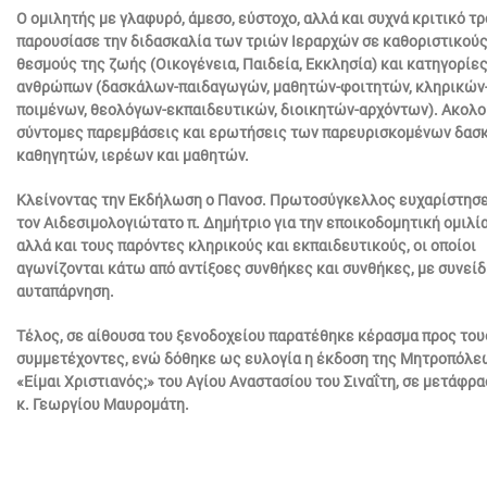
Ο ομιλητής με γλαφυρό, άμεσο, εύστοχο, αλλά και συχνά κριτικό τρ
παρουσίασε την διδασκαλία των τριών Ιεραρχών σε καθοριστικού
θεσμούς της ζωής (Οικογένεια, Παιδεία, Εκκλησία) και κατηγορίε
ανθρώπων (δασκάλων-παιδαγωγών, μαθητών-φοιτητών, κληρικών
ποιμένων, θεολόγων-εκπαιδευτικών, διοικητών-αρχόντων). Ακολ
σύντομες παρεμβάσεις και ερωτήσεις των παρευρισκομένων δασ
καθηγητών, ιερέων και μαθητών.
Κλείνοντας την Εκδήλωση ο Πανοσ. Πρωτοσύγκελλος ευχαρίστησε
τον Αιδεσιμολογιώτατο π. Δημήτριο για την εποικοδομητική ομιλία
αλλά και τους παρόντες κληρικούς και εκπαιδευτικούς, οι οποίοι
αγωνίζονται κάτω από αντίξοες συνθήκες και συνθήκες, με συνείδ
αυταπάρνηση.
Τέλος, σε αίθουσα του ξενοδοχείου παρατέθηκε κέρασμα προς του
συμμετέχοντες, ενώ δόθηκε ως ευλογία η έκδοση της Μητροπόλε
«Είμαι Χριστιανός;» του Αγίου Αναστασίου του Σιναΐτη, σε μετάφρα
κ. Γεωργίου Μαυρομάτη.