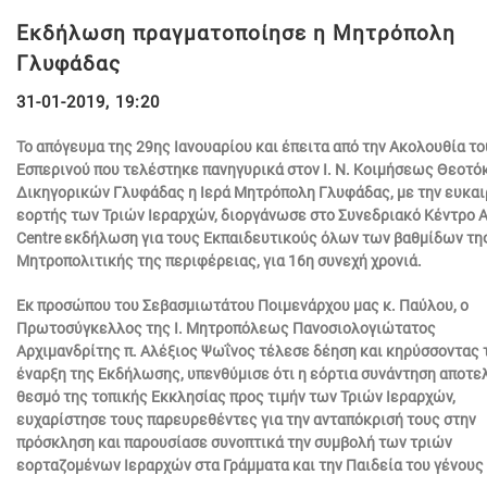
Εκδήλωση πραγματοποίησε η Μητρόπολη
Γλυφάδας
31-01-2019, 19:20
Το απόγευμα της 29ης Ιανουαρίου και έπειτα από την Ακολουθία το
Εσπερινού που τελέστηκε πανηγυρικά στον Ι. Ν. Κοιμήσεως Θεοτό
Δικηγορικών Γλυφάδας η Ιερά Μητρόπολη Γλυφάδας, με την ευκαι
εορτής των Τριών Ιεραρχών, διοργάνωσε στο Συνεδριακό Κέντρο A
Centre εκδήλωση για τους Εκπαιδευτικούς όλων των βαθμίδων τη
Μητροπολιτικής της περιφέρειας, για 16η συνεχή χρονιά.
Εκ προσώπου του Σεβασμιωτάτου Ποιμενάρχου μας κ. Παύλου, ο
Πρωτοσύγκελλος της Ι. Μητροπόλεως Πανοσιολογιώτατος
Αρχιμανδρίτης π. Αλέξιος Ψωΐνος τέλεσε δέηση και κηρύσσοντας 
έναρξη της Εκδήλωσης, υπενθύμισε ότι η εόρτια συνάντηση αποτε
θεσμό της τοπικής Εκκλησίας προς τιμήν των Τριών Ιεραρχών,
ευχαρίστησε τους παρευρεθέντες για την ανταπόκρισή τους στην
πρόσκληση και παρουσίασε συνοπτικά την συμβολή των τριών
εορταζομένων Ιεραρχών στα Γράμματα και την Παιδεία του γένους