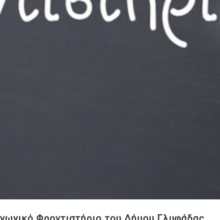
νωνικό Φροντιστήριο του Δήμου Γλυφάδας