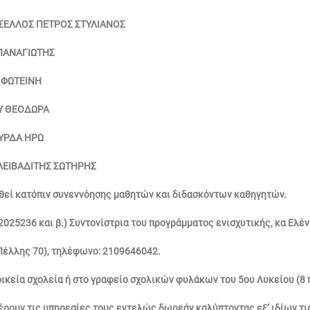
ΡΣΕΛΛΟΣ ΠΕΤΡΟΣ ΣΤΥΛΙΑΝΟΣ
 ΠΑΝΑΓΙΩΤΗΣ
Η ΦΩΤΕΙΝΗ
ΟΥ ΘΕΟΔΩΡΑ
ΟΥΡΔΑ ΗΡΩ
 ΛΕΙΒΑΔΙΤΗΣ ΣΩΤΗΡΗΣ
θεί κατόπιν συνεννόησης μαθητών και διδασκόντων καθηγητών.
025236 και β.) Συντονίστρια του προγράμματος ενισχυτικής, κα Ελέ
έλλης 70), τηλέφωνο: 2109646042.
εία σχολεία ή στο γραφείο σχολικών φυλάκων του 5ου Λυκείου (8 π.μ
ρουν τις υπηρεσίες τους εντελώς δωρεάν καλύπτοντας εξ’ ιδίων τις