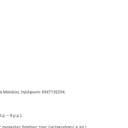
νη Μαναίου, τηλέφωνο: 6947152254.
. – 8 μ.μ.).
 αναγκαίες δαπάνες τους (μετακινήσεις κ.λπ.).