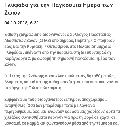
Γλυφάδα για την Παγκόσμια Ημέρα των
Ζώων
04-10-2018, 6:31
Έκθεση ζωγραφικής διοργανώνει ο Σύλλογος Προστασίας
Αδέσποτων Ζώων (ΣΠΑΖ) από σήμερα, Πέμπτη, 4 Οκτωβρίου,
έως και την Κυριακή, 7 Οκτωβρίου, στο Παλαιό Δημαρχείο
Γλυφάδας, απέναντι από την παραλία, στη διεύθυνση: Σάκη
Καράγιωργα 2, με αφορμή τη σημερινή παγκόσμια Ημέρα των
Ζώων.
Ο τίτλος της έκθεσης είναι «Αποτυπώματα», δηλαδή ματιές,
βλέμματα, κομμάτια της καθημερινότητας που αποτυπώνονται
στα έργα της Γιώτας Καλαφάτη.
Σύμφωνα με τους διοργανωτές: «Στιγμές, αποχωρισμοί,
αναμνήσεις. Όσα δεν μπορέσαμε ποτέ με λόγια να
περιγράψουμε, όσα μας ενώνουν και όσα μας χωρίζουν, αυτά τα
χιλιάδες συναισθήματα περνούν για πρώτη φορά σε χαρτί, σε
μουσαμά, σε καμβά και ζωντανεύουν μέσα από την τέμπερα και