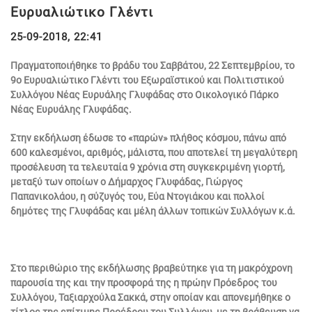
Ευρυαλιώτικο Γλέντι
25-09-2018, 22:41
Πραγματοποιήθηκε το βράδυ του Σαββάτου, 22 Σεπτεμβρίου, το
9ο Ευρυαλιώτικο Γλέντι του Εξωραϊστικού και Πολιτιστικού
Συλλόγου Νέας Ευρυάλης Γλυφάδας στο Οικολογικό Πάρκο
Νέας Ευρυάλης Γλυφάδας.
Στην εκδήλωση έδωσε το «παρών» πλήθος κόσμου, πάνω από
600 καλεσμένοι, αριθμός, μάλιστα, που αποτελεί τη μεγαλύτερη
προσέλευση τα τελευταία 9 χρόνια στη συγκεκριμένη γιορτή,
μεταξύ των οποίων ο Δήμαρχος Γλυφάδας, Γιώργος
Παπανικολάου, η σύζυγός του, Εύα Ντογιάκου και πολλοί
δημότες της Γλυφάδας και μέλη άλλων τοπικών Συλλόγων κ.ά.
Στο περιθώριο της εκδήλωσης βραβεύτηκε για τη μακρόχρονη
παρουσία της και την προσφορά της η πρώην Πρόεδρος του
Συλλόγου, Ταξιαρχούλα Σακκά, στην οποίαν και απονεμήθηκε ο
τίτλος της επίτιμης Προέδρου του Συλλόγου, με τη βράβευση να