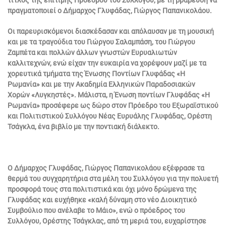
πραγματοποιεί ο Δήμαρχος Γλυφάδας, Γιώργος Παπανικολάου.
Οι παρευρισκόμενοι διασκέδασαν και απόλαυσαν με τη μουσική
και με τα τραγούδια του Γιώργου Σαλαμπάση, του Γιώργου
Ζαμπέτα και πολλών άλλων γνωστών Ευρυαλιωτών
καλλιτεχνών, ενώ είχαν την ευκαιρία να χορέψουν μαζί με τα
χορευτικά τμήματα της Ένωσης Ποντίων Γλυφάδας «Η
Ρωμανία» και με την Ακαδημία Ελληνικών Παραδοσιακών
Χορών «Λυγκηστές». Μάλιστα, η Ένωση ποντίων Γλυφάδας «Η
Ρωμανία» προσέφερε ως δώρο στον Πρόεδρο του Εξωραϊστικού
και Πολιτιστικού Συλλόγου Νέας Ευρυάλης Γλυφάδας, Ορέστη
Τσάγκλα, ένα βιβλίο με την ποντιακή διάλεκτο.
Ο Δήμαρχος Γλυφάδας, Γιώργος Παπανικολάου εξέφρασε τα
θερμά του συγχαρητήρια στα μέλη του Συλλόγου για την πολυετή
προσφορά τους στα πολιτιστικά και όχι μόνο δρώμενα της
Γλυφάδας και ευχήθηκε «καλή δύναμη στο νέο Διοικητικό
Συμβούλιο που ανέλαβε το Μάιο», ενώ ο πρόεδρος του
Συλλόγου, Ορέστης Τσάγκλας, από τη μεριά του, ευχαρίστησε