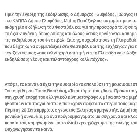
Πριν την έναρξη της εκδήλωσης, ο Δήμαρχος Γλυφάδας, Γιώργος 
του ΚΑΠΠΑ Δήμου Γλυφάδας, Μαίρη Παπάζογλου, ευχαρίστησαν το κ
ακόμη μία εκδήλωση του Φεστιβάλ και για την προσφορά τους σε τ
τα έχουν ανάγκη, όπως επίσης και όλους όσους εργάζονται καθημε
τις εκδηλώσεις του Φεστιβάλ. Επίσης, ευχαρίστησαν τη Γλυφαδιώ
που δέχτηκε να συμμετάσχει στο Φεστιβάλ και της ευχήθηκαν για τη
τονίζοντας πως «αποτελεί χαρά και τιμή για τη Γλυφάδα να φιλοξε
εκδηλώσεις νέους και ταλαντούχους καλλιτέχνες».
Απόψε, το κοινό θα έχει την ευκαιρία να απολαύσει τη μουσικοθεα
Τσιτουρίδη και Τίσσα Βασιλάκη, «Τα αστέρια του χθες». Πρόκειται 
στη χρυσή εποχή του ελληνικού κινηματογράφου, μέσα από τις μι
ηθοποιών και τραγουδιστών, που έχουν αφήσει το στίγμα τους μέχρ
Πέμπτη, 20 Σεπτεμβρίου, ο γνωστός Έλληνας ερμηνευτής, Δημήτρη
μοναδική συναυλία, με ένα πρόγραμμα γεμάτο με σύγχρονα και κλα
πορεία του, ερμηνευμένα με το ιδιαίτερο ηχόχρωμα της φωνής του
ψυχαγωγήσουν το κοινό.