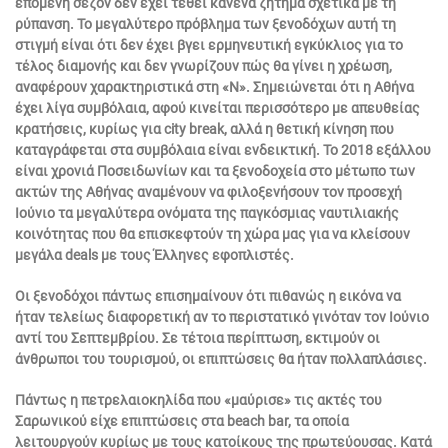
επόμενη σεζόν δεν έχει τεθεί κανένα ζήτημα σχετικά με τη
ρύπανση. Το μεγαλύτερο πρόβλημα των ξενοδόχων αυτή τη
στιγμή είναι ότι δεν έχει βγει ερμηνευτική εγκύκλιος για το
τέλος διαμονής και δεν γνωρίζουν πώς θα γίνει η χρέωση,
αναφέρουν χαρακτηριστικά στη «Ν». Σημειώνεται ότι η Αθήνα
έχει λίγα συμβόλαια, αφού κινείται περισσότερο με απευθείας
κρατήσεις, κυρίως για city break, αλλά η θετική κίνηση που
καταγράφεται στα συμβόλαια είναι ενδεικτική. Το 2018 εξάλλου
είναι χρονιά Ποσειδωνίων και τα ξενοδοχεία στο μέτωπο των
ακτών της Αθήνας αναμένουν να φιλοξενήσουν τον προσεχή
Ιούνιο τα μεγαλύτερα ονόματα της παγκόσμιας ναυτιλιακής
κοινότητας που θα επισκεφτούν τη χώρα μας για να κλείσουν
μεγάλα deals με τους Έλληνες εφοπλιστές.
Οι ξενοδόχοι πάντως επισημαίνουν ότι πιθανώς η εικόνα να
ήταν τελείως διαφορετική αν το περιστατικό γινόταν τον Ιούνιο
αντί του Σεπτεμβρίου. Σε τέτοια περίπτωση, εκτιμούν οι
άνθρωποι του τουρισμού, οι επιπτώσεις θα ήταν πολλαπλάσιες.
Πάντως η πετρελαιοκηλίδα που «μαύρισε» τις ακτές του
Σαρωνικού είχε επιπτώσεις στα beach bar, τα οποία
λειτουργούν κυρίως με τους κατοίκους της πρωτεύουσας. Κατά