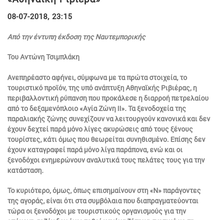
08-07-2018, 23:15
Από την έντυπη έκδοση της Ναυτεμπορικής
Του Αντώνη Τσιμπλάκη
Ανεπηρέαστο αφήνει, σύμφωνα με τα πρώτα στοιχεία, το
τουριστικό προϊόν, της υπό ανάπτυξη Αθηναϊκής Ριβιέρας, η
περιβαλλοντική ρύπανση που προκάλεσε η διαρροή πετρελαίου
από το δεξαμενόπλοιο «Αγία Ζώνη ΙΙ». Τα ξενοδοχεία της
παραλιακής ζώνης συνεχίζουν να λειτουργούν κανονικά και δεν
έχουν δεχτεί παρά μόνο λίγες ακυρώσεις από τους ξένους
τουρίστες, κάτι όμως που θεωρείται συνηθισμένο. Επίσης δεν
έχουν καταγραφεί παρά μόνο λίγα παράπονα, ενώ και οι
ξενοδόχοι ενημερώνουν αναλυτικά τους πελάτες τους για την
κατάσταση.
Το κυριότερο, όμως, όπως επισημαίνουν στη «Ν» παράγοντες
της αγοράς, είναι ότι στα συμβόλαια που διαπραγματεύονται
τώρα οι ξενοδόχοι με τουριστικούς οργανισμούς για την