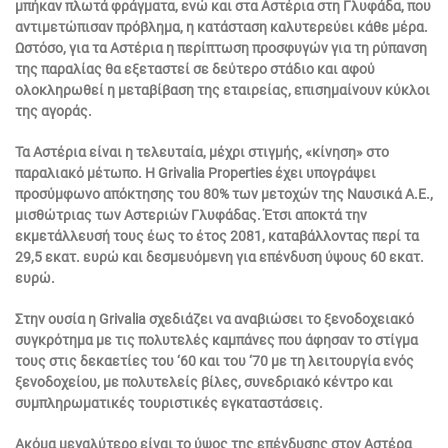
μπήκαν πλωτά φράγματα, ενώ και στα Αστέρια στη Γλυφάδα, που
αντιμετώπισαν πρόβλημα, η κατάσταση καλυτερεύει κάθε μέρα.
Ωστόσο, για τα Αστέρια η περίπτωση προσφυγών για τη ρύπανση
της παραλίας θα εξεταστεί σε δεύτερο στάδιο και αφού
ολοκληρωθεί η μεταβίβαση της εταιρείας, επισημαίνουν κύκλοι
της αγοράς.
Τα Αστέρια είναι η τελευταία, μέχρι στιγμής, «κίνηση» στο
παραλιακό μέτωπο. Η Grivalia Properties έχει υπογράψει
προσύμφωνο απόκτησης του 80% των μετοχών της Nαυσικά Α.Ε.,
μισθώτριας των Αστεριών Γλυφάδας. Έτσι αποκτά την
εκμετάλλευσή τους έως το έτος 2081, καταβάλλοντας περί τα
29,5 εκατ. ευρώ και δεσμευόμενη για επένδυση ύψους 60 εκατ.
ευρώ.
Στην ουσία η Grivalia σχεδιάζει να αναβιώσει το ξενοδοχειακό
συγκρότημα με τις πολυτελές καμπάνες που άφησαν το στίγμα
τους στις δεκαετίες του ‘60 και του ‘70 με τη λειτουργία ενός
ξενοδοχείου, με πολυτελείς βίλες, συνεδριακό κέντρο και
συμπληρωματικές τουριστικές εγκαταστάσεις.
Ακόμα μεγαλύτερο είναι το ύψος της επένδυσης στον Αστέρα