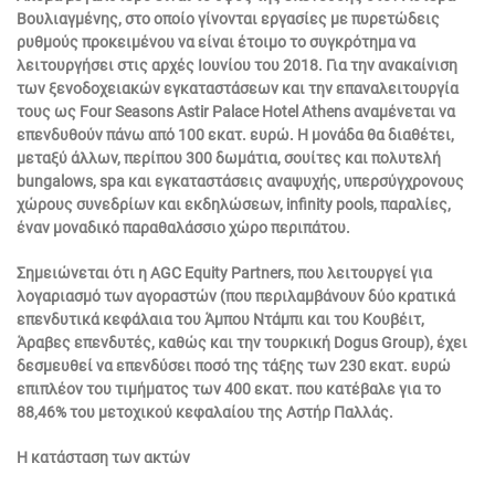
Βουλιαγμένης, στο οποίο γίνονται εργασίες με πυρετώδεις
ρυθμούς προκειμένου να είναι έτοιμο το συγκρότημα να
λειτουργήσει στις αρχές Ιουνίου του 2018. Για την ανακαίνιση
των ξενοδοχειακών εγκαταστάσεων και την επαναλειτουργία
τους ως Four Seasons Astir Palace Hotel Athens αναμένεται να
επενδυθούν πάνω από 100 εκατ. ευρώ. Η μονάδα θα διαθέτει,
μεταξύ άλλων, περίπου 300 δωμάτια, σουίτες και πολυτελή
bungalows, spa και εγκαταστάσεις αναψυχής, υπερσύγχρονους
χώρους συνεδρίων και εκδηλώσεων, infinity pools, παραλίες,
έναν μοναδικό παραθαλάσσιο χώρο περιπάτου.
Σημειώνεται ότι η AGC Equity Partners, που λειτουργεί για
λογαριασμό των αγοραστών (που περιλαμβάνουν δύο κρατικά
επενδυτικά κεφάλαια του Άμπου Ντάμπι και του Kουβέιτ,
Άραβες επενδυτές, καθώς και την τουρκική Dogus Group), έχει
δεσμευθεί να επενδύσει ποσό της τάξης των 230 εκατ. ευρώ
επιπλέον του τιμήματος των 400 εκατ. που κατέβαλε για το
88,46% του μετοχικού κεφαλαίου της Αστήρ Παλλάς.
Η κατάσταση των ακτών