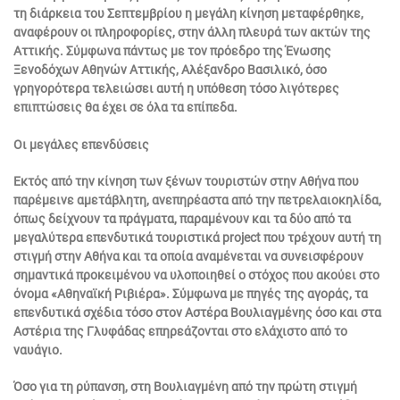
τη διάρκεια του Σεπτεμβρίου η μεγάλη κίνηση μεταφέρθηκε,
αναφέρουν οι πληροφορίες, στην άλλη πλευρά των ακτών της
Αττικής. Σύμφωνα πάντως με τον πρόεδρο της Ένωσης
Ξενοδόχων Αθηνών Αττικής, Αλέξανδρο Βασιλικό, όσο
γρηγορότερα τελειώσει αυτή η υπόθεση τόσο λιγότερες
επιπτώσεις θα έχει σε όλα τα επίπεδα.
Οι μεγάλες επενδύσεις
Εκτός από την κίνηση των ξένων τουριστών στην Αθήνα που
παρέμεινε αμετάβλητη, ανεπηρέαστα από την πετρελαιοκηλίδα,
όπως δείχνουν τα πράγματα, παραμένουν και τα δύο από τα
μεγαλύτερα επενδυτικά τουριστικά project που τρέχουν αυτή τη
στιγμή στην Αθήνα και τα οποία αναμένεται να συνεισφέρουν
σημαντικά προκειμένου να υλοποιηθεί ο στόχος που ακούει στο
όνομα «Αθηναϊκή Ριβιέρα». Σύμφωνα με πηγές της αγοράς, τα
επενδυτικά σχέδια τόσο στον Αστέρα Βουλιαγμένης όσο και στα
Αστέρια της Γλυφάδας επηρεάζονται στο ελάχιστο από το
ναυάγιο.
Όσο για τη ρύπανση, στη Βουλιαγμένη από την πρώτη στιγμή