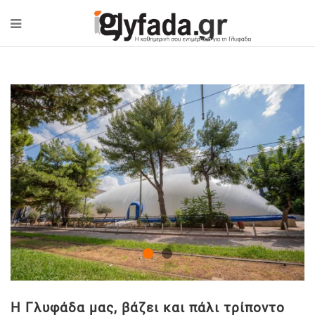
Η Γλυφάδα μας, βάζει και πάλι τρίποντο