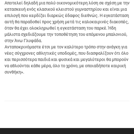
Αποτελεί δηλαδή μια πολύ οικονομικότερη λύση σε σχέση με την
κατασκευή ενός κλασικού κλειστού γυμναστηρίου και είναι μια
επιλογή που κερδίζει διαρκώς έδαφος διεθνώς. Η εγκατάσταση
αυτή θα παραδοθεί προς χρήση μετά τις καλοκαιρινές διακοπές,
όταν θα έχει ολοκληρωθεί η εγκατάσταση του παρκέ. Ήδη
μάλιστα σχεδιάζουμε την τοποθέτηση του επόμενου μπαλονιού,
στην Άνω Γλυφάδα.
Ανταποκρινόμαστε έτσι με τον καλύτερο τρόπο στην ανάγκη για
νέες σύγχρονες αθλητικές υποδομές, που διασφαλίζουν ότι όλο
και περισσότερα παιδιά και φυσικά και μεγαλύτεροι θα μπορούν
να αθλούνται κάθε μέρα, όλο το χρόνο, με οποιαδήποτε καιρική
συνθήκη».