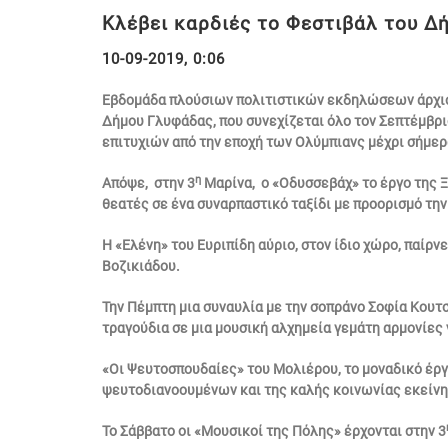
Κλέβει καρδιές το Φεστιβάλ του Δ
10-09-2019, 0:06
Εβδομάδα πλούσιων πολιτιστικών εκδηλώσεων άρχισε
Δήμου Γλυφάδας, που συνεχίζεται όλο τον Σεπτέμβρι
επιτυχιών από την εποχή των Ολύμπιανς μέχρι σήμερ
η
Απόψε, στην 3
Μαρίνα, ο «Οδυσσεβάχ» το έργο της Ξ
θεατές σε ένα συναρπαστικό ταξίδι με προορισμό την
Η «Ελένη» του Ευριπίδη αύριο, στον ίδιο χώρο, παίρ
Βοζικιάδου.
Την Πέμπτη μια συναυλία με την σοπράνο Σοφία Κουτ
τραγούδια σε μια μουσική αλχημεία γεμάτη αρμονίες
«Οι Ψευτοσπουδαίες» του Μολιέρου, το μοναδικό έργ
ψευτοδιανοουμένων και της καλής κοινωνίας εκείνη
Το Σάββατο οι «Μουσικοί της Πόλης» έρχονται στην 3