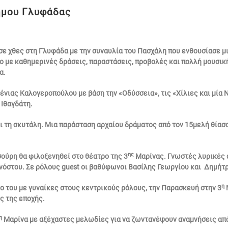
ήμου Γλυφάδας
 χθες στη Γλυφάδα με την συναυλία του Πασχάλη που ενθουσίασε μικ
ο με καθημερινές δράσεις, παραστάσεις, προβολές και πολλή μουσικ
α.
ένιας Καλογεροπούλου με βάση την «Οδύσσεια», τις «Χίλιες και μία Ν
 Ιθαγδάτη.
νει τη σκυτάλη. Μια παράσταση αρχαίου δράματος από τον 15μελή θία
ης
σούρη θα φιλοξενηθεί στο θέατρο της 3
Μαρίνας. Γνωστές λυρικές ά
 νόστου. Σε ρόλους guest οι βαθύφωνοι Βασίλης Γεωργίου και Δημή
η
ο του με γυναίκες στους κεντρικούς ρόλους, την Παρασκευή στην 3
ς της εποχής.
η
Μαρίνα με αξέχαστες μελωδίες για να ζωντανέψουν αναμνήσεις από