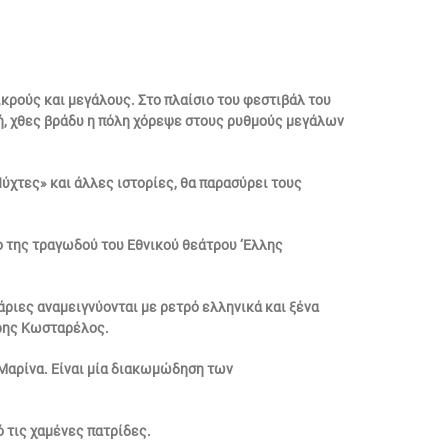
ρούς και μεγάλους. Στο πλαίσιο του φεστιβάλ του
ή, χθες βράδυ η πόλη χόρεψε στους ρυθμούς μεγάλων
ύχτες» και άλλες ιστορίες, θα παρασύρει τους
σο της τραγωδού του Εθνικού θεάτρου ‘Ελλης
ριες αναμειγνύονται με ρετρό ελληνικά και ξένα
τρης Κωσταρέλος.
Μαρίνα. Είναι μία διακωμώδηση των
 τις χαμένες πατρίδες.