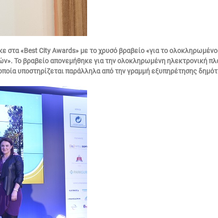
κε στα «Best City Awards» με το χρυσό βραβείο «για το ολοκληρωμέν
ών». Το βραβείο απονεμήθηκε για την ολοκληρωμένη ηλεκτρονική πλατ
 οποία υποστηρίζεται παράλληλα από την γραμμή εξυπηρέτησης δημότ